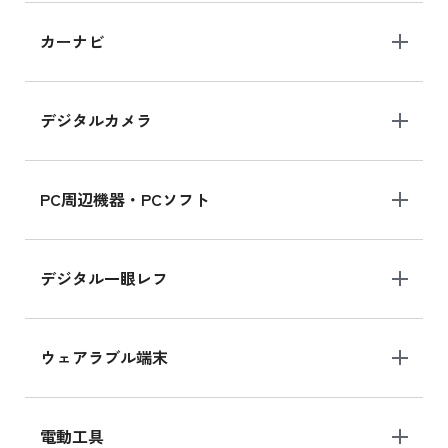
iPad 10.2 Wi-Fi 64GB MK2L3J/A
カーナビ
MK2L3J/Aの新品買取価格はこちら
デジタルカメラ
iPad 10.2 Wi-Fi 64GB MK2K3J/A
MK2K3J/Aの新品買取価格はこちら
PC周辺機器・PCソフト
デジタル一眼レフ
ウェアラブル端末
電動工具