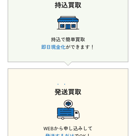
持込
買取
持込で簡単買取
即日現金化
ができます！
発送
買取
WEBから申し込みして
発送するだけ
でOK！