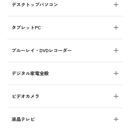
デスクトップパソコン
iPad mini シリーズ 2024
iPad mini 8.3インチ の新品買取価格
タブレットPC
iPhone 16 シリーズ
ブルーレイ・DVDレコーダー
iPhone 16 の新品買取価格
デジタル家電全般
iPad Air 11インチ シリーズ
iPad Air 11インチ の新品買取価格
ビデオカメラ
iPhone 15 128GB シリーズ
iPhone 15 128GB の新品買取価格
液晶テレビ