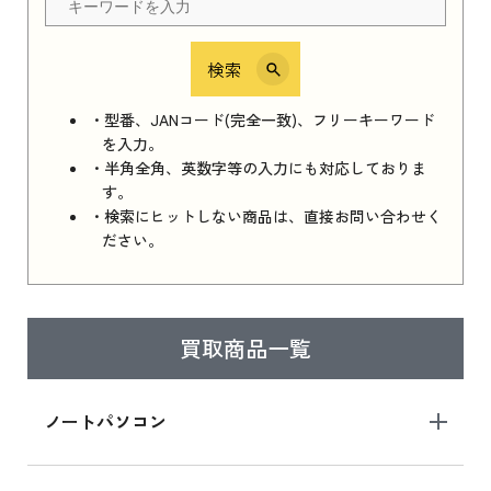
検索
iPhone 16e シリーズ 2025
iPhone 16e シリーズ 2025 新品買取価格はこち
・型番、JANコード(完全一致)、フリーキーワード
ら
を入力。
・半角全角、英数字等の入力にも対応しておりま
す。
・検索にヒットしない商品は、直接お問い合わせく
iPad 11インチ 2025年春モデル
ださい。
iPad 11インチ 2025年春モデル 新品買取価格
はこちら
買取商品一覧
iPad Air 2025年春モデル
iPad Air 2025年春モデル 新品買取価格はこち
ノートパソコン
ら