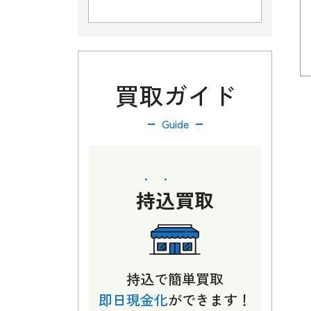
買取ガイド
Guide
持込
買取
持込で簡単買取
即日現金化
ができます！