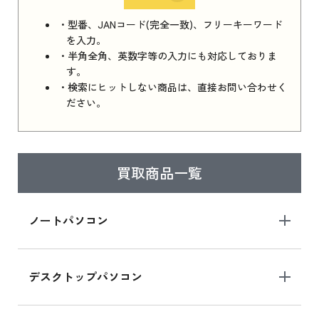
iPhone 16e シリーズ 2025 新品買取価格はこち
・型番、JANコード(完全一致)、フリーキーワード
ら
を入力。
・半角全角、英数字等の入力にも対応しておりま
す。
・検索にヒットしない商品は、直接お問い合わせく
iPad 11インチ 2025年春モデル
ださい。
iPad 11インチ 2025年春モデル 新品買取価格
はこちら
買取商品一覧
iPad Air 2025年春モデル
iPad Air 2025年春モデル 新品買取価格はこち
ノートパソコン
ら
デスクトップパソコン
iPad mini シリーズ 2024
iPad mini 8.3インチ の新品買取価格