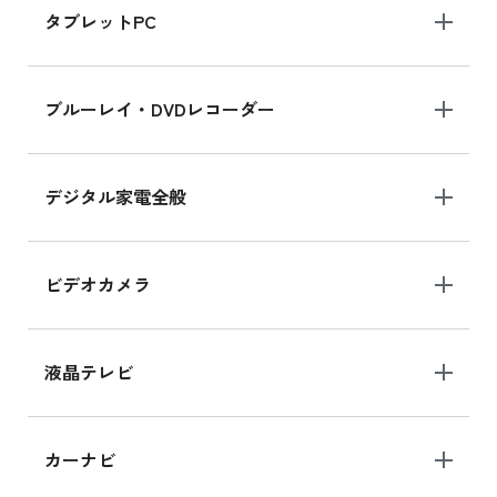
タブレットPC
iPhone 16 シリーズ
ブルーレイ・DVDレコーダー
iPhone 16 の新品買取価格
デジタル家電全般
iPad Air 11インチ シリーズ
iPad Air 11インチ の新品買取価格
ビデオカメラ
iPhone 15 128GB シリーズ
iPhone 15 128GB の新品買取価格
液晶テレビ
iPad 10.2 Wi-Fi 64GB MK2L3J/A
カーナビ
MK2L3J/Aの新品買取価格はこちら