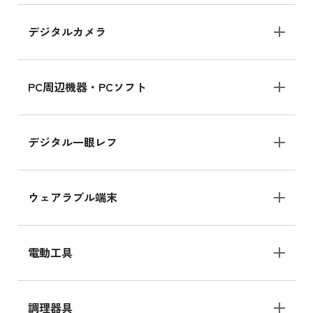
デジタルカメラ
iPad 10.2 Wi-Fi 64GB MK2K3J/A
MK2K3J/Aの新品買取価格はこちら
PC周辺機器・PCソフト
デジタル一眼レフ
ウェアラブル端末
電動工具
調理器具