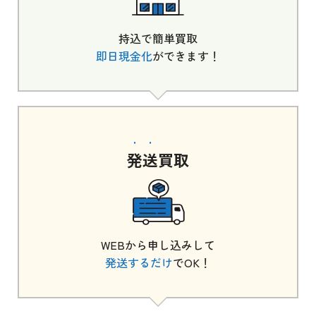
持込で簡単買取
即日現金化
ができます！
発送
買取
WEBから申し込みして
発送するだけ
でOK！