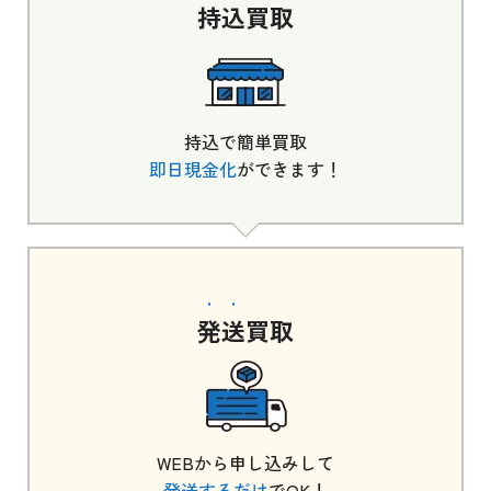
持込
買取
持込で簡単買取
即日現金化
ができます！
発送
買取
WEBから申し込みして
発送するだけ
でOK！