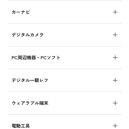
iPad 10.2 Wi-Fi 64GB MK2L3J/A
カーナビ
MK2L3J/Aの新品買取価格はこちら
デジタルカメラ
iPad 10.2 Wi-Fi 64GB MK2K3J/A
MK2K3J/Aの新品買取価格はこちら
PC周辺機器・PCソフト
デジタル一眼レフ
ウェアラブル端末
電動工具