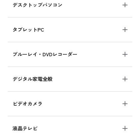
デスクトップパソコン
iPad mini シリーズ 2024
iPad mini 8.3インチ の新品買取価格
タブレットPC
iPhone 16 シリーズ
ブルーレイ・DVDレコーダー
iPhone 16 の新品買取価格
デジタル家電全般
iPad Air 11インチ シリーズ
iPad Air 11インチ の新品買取価格
ビデオカメラ
iPhone 15 128GB シリーズ
iPhone 15 128GB の新品買取価格
液晶テレビ