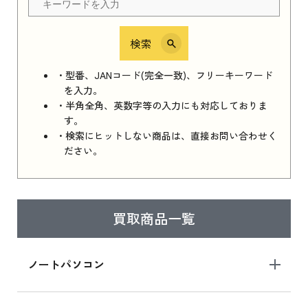
検索
iPhone 16e シリーズ 2025
iPhone 16e シリーズ 2025 新品買取価格はこち
・型番、JANコード(完全一致)、フリーキーワード
ら
を入力。
・半角全角、英数字等の入力にも対応しておりま
す。
・検索にヒットしない商品は、直接お問い合わせく
iPad 11インチ 2025年春モデル
ださい。
iPad 11インチ 2025年春モデル 新品買取価格
はこちら
買取商品一覧
iPad Air 2025年春モデル
iPad Air 2025年春モデル 新品買取価格はこち
ノートパソコン
ら