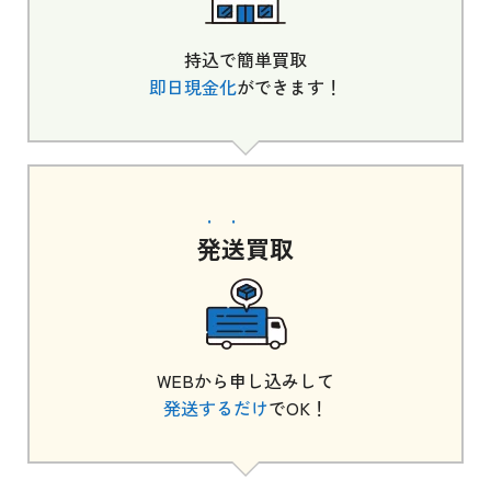
持込で簡単買取
即日現金化
ができます！
発送
買取
WEBから申し込みして
発送するだけ
でOK！