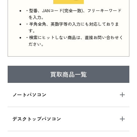
iPhone 16e シリーズ 2025 新品買取価格はこち
・型番、JANコード(完全一致)、フリーキーワード
ら
を入力。
・半角全角、英数字等の入力にも対応しておりま
す。
・検索にヒットしない商品は、直接お問い合わせく
iPad 11インチ 2025年春モデル
ださい。
iPad 11インチ 2025年春モデル 新品買取価格
はこちら
買取商品一覧
iPad Air 2025年春モデル
iPad Air 2025年春モデル 新品買取価格はこち
ノートパソコン
ら
デスクトップパソコン
iPad mini シリーズ 2024
iPad mini 8.3インチ の新品買取価格