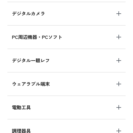
デジタルカメラ
iPad 10.2 Wi-Fi 64GB MK2K3J/A
MK2K3J/Aの新品買取価格はこちら
PC周辺機器・PCソフト
デジタル一眼レフ
ウェアラブル端末
電動工具
調理器具