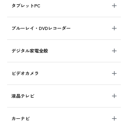
タブレットPC
iPhone 16 シリーズ
ブルーレイ・DVDレコーダー
iPhone 16 の新品買取価格
デジタル家電全般
iPad Air 11インチ シリーズ
iPad Air 11インチ の新品買取価格
ビデオカメラ
iPhone 15 128GB シリーズ
iPhone 15 128GB の新品買取価格
液晶テレビ
iPad 10.2 Wi-Fi 64GB MK2L3J/A
カーナビ
MK2L3J/Aの新品買取価格はこちら