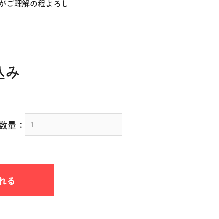
がご理解の程よろし
込み
数量：
れる