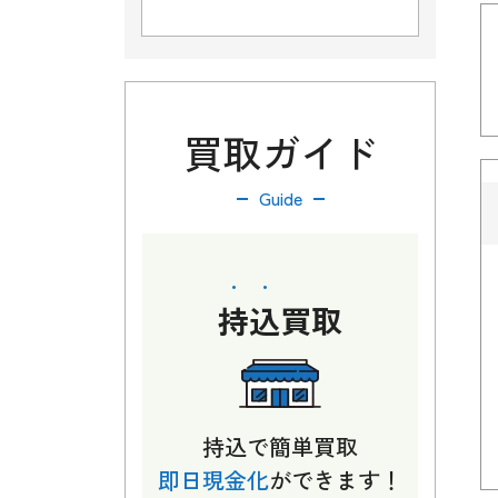
買取ガイド
Guide
持込
買取
持込で簡単買取
即日現金化
ができます！