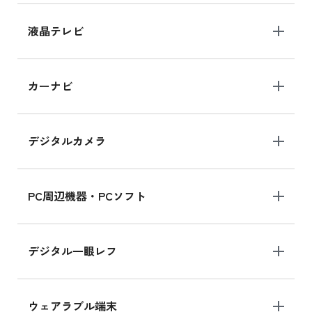
iPhone 15 128GB シリーズ
iPhone 15 128GB の新品買取価格
液晶テレビ
iPad 10.2 Wi-Fi 64GB MK2L3J/A
カーナビ
MK2L3J/Aの新品買取価格はこちら
デジタルカメラ
iPad 10.2 Wi-Fi 64GB MK2K3J/A
MK2K3J/Aの新品買取価格はこちら
PC周辺機器・PCソフト
デジタル一眼レフ
ウェアラブル端末