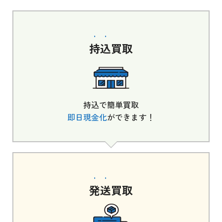
持込
買取
持込で簡単買取
即日現金化
ができます！
発送
買取