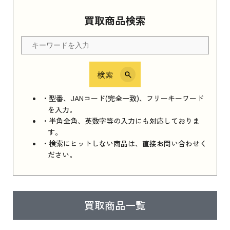
Apple Watch Series 11 2025
買取商品検索
Apple Watch Series 11 2025 新品買取価格はこ
ちら
検索
iPhone 16e シリーズ 2025
iPhone 16e シリーズ 2025 新品買取価格はこち
・型番、JANコード(完全一致)、フリーキーワード
ら
を入力。
・半角全角、英数字等の入力にも対応しておりま
す。
・検索にヒットしない商品は、直接お問い合わせく
iPad 11インチ 2025年春モデル
ださい。
iPad 11インチ 2025年春モデル 新品買取価格
はこちら
買取商品一覧
iPad Air 2025年春モデル