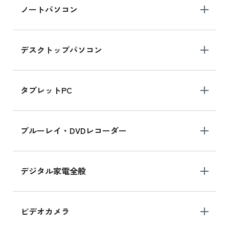
iPad Air 2025年春モデル 新品買取価格はこち
ノートパソコン
ら
デスクトップパソコン
iPad mini シリーズ 2024
iPad mini 8.3インチ の新品買取価格
タブレットPC
iPhone 16 シリーズ
ブルーレイ・DVDレコーダー
iPhone 16 の新品買取価格
デジタル家電全般
iPad Air 11インチ シリーズ
iPad Air 11インチ の新品買取価格
ビデオカメラ