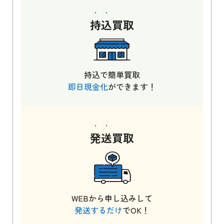
持込
買取
持込で簡単買取
即日現金化
ができます！
発送
買取
WEBから申し込みして
発送するだけ
でOK！