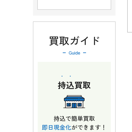
買取ガイド
Guide
持込
買取
持込で簡単買取
即日現金化
ができます！