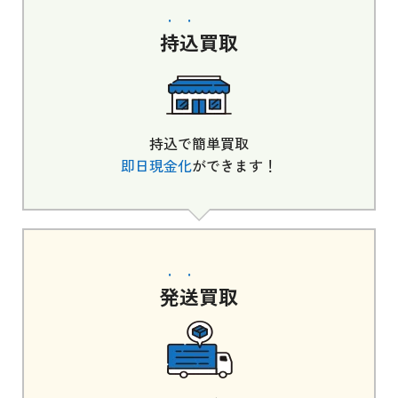
持込
買取
持込で簡単買取
即日現金化
ができます！
発送
買取