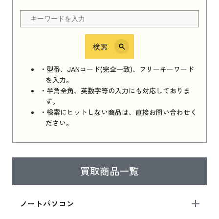
ちら
検索
iPhone 16e シリーズ 2025
iPhone 16e シリーズ 2025 新品買取価格はこち
・型番、JANコード(完全一致)、フリーキーワード
ら
を入力。
・半角全角、英数字等の入力にも対応しておりま
す。
・検索にヒットしない商品は、直接お問い合わせく
iPad 11インチ 2025年春モデル
ださい。
iPad 11インチ 2025年春モデル 新品買取価格
はこちら
買取商品一覧
iPad Air 2025年春モデル
iPad Air 2025年春モデル 新品買取価格はこち
ノートパソコン
ら