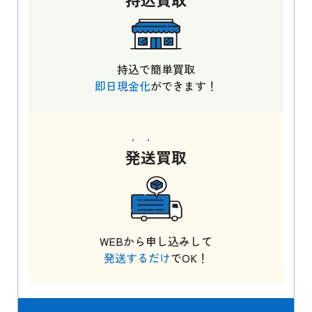
持込で簡単買取
即日現金化
ができます！
発送
買取
WEBから申し込みして
発送するだけ
でOK！