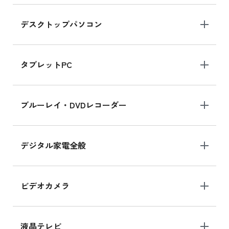
デスクトップパソコン
iPad mini シリーズ 2024
iPad mini 8.3インチ の新品買取価格
タブレットPC
iPhone 16 シリーズ
ブルーレイ・DVDレコーダー
iPhone 16 の新品買取価格
デジタル家電全般
iPad Air 11インチ シリーズ
iPad Air 11インチ の新品買取価格
ビデオカメラ
iPhone 15 128GB シリーズ
iPhone 15 128GB の新品買取価格
液晶テレビ