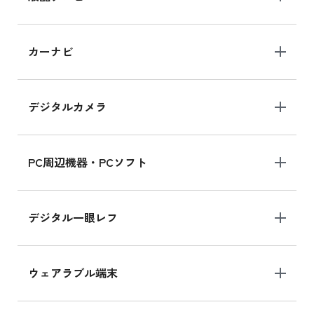
iPad 10.2 Wi-Fi 64GB MK2L3J/A
カーナビ
MK2L3J/Aの新品買取価格はこちら
デジタルカメラ
iPad 10.2 Wi-Fi 64GB MK2K3J/A
MK2K3J/Aの新品買取価格はこちら
PC周辺機器・PCソフト
デジタル一眼レフ
ウェアラブル端末