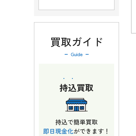
買取ガイド
Guide
持込
買取
持込で簡単買取
即日現金化
ができます！