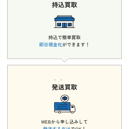
持込
買取
持込で簡単買取
即日現金化
ができます！
発送
買取
WEBから申し込みして
発送するだけ
でOK！