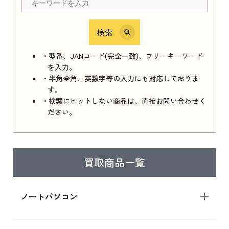
検索
iPhone 16e シリーズ 2025
iPhone 16e シリーズ 2025 新品買取価格はこち
・型番、JANコード(完全一致)、フリーキーワード
ら
を入力。
・半角全角、英数字等の入力にも対応しておりま
す。
・検索にヒットしない商品は、直接お問い合わせく
iPad 11インチ 2025年春モデル
ださい。
iPad 11インチ 2025年春モデル 新品買取価格
はこちら
買取商品一覧
iPad Air 2025年春モデル
iPad Air 2025年春モデル 新品買取価格はこち
ノートパソコン
ら