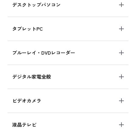
デスクトップパソコン
iPad mini シリーズ 2024
iPad mini 8.3インチ の新品買取価格
タブレットPC
iPhone 16 シリーズ
ブルーレイ・DVDレコーダー
iPhone 16 の新品買取価格
デジタル家電全般
iPad Air 11インチ シリーズ
iPad Air 11インチ の新品買取価格
ビデオカメラ
iPhone 15 128GB シリーズ
iPhone 15 128GB の新品買取価格
液晶テレビ