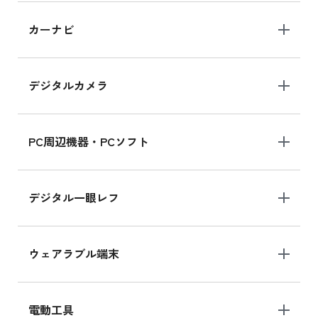
iPad 10.2 Wi-Fi 64GB MK2L3J/A
カーナビ
MK2L3J/Aの新品買取価格はこちら
デジタルカメラ
iPad 10.2 Wi-Fi 64GB MK2K3J/A
MK2K3J/Aの新品買取価格はこちら
PC周辺機器・PCソフト
デジタル一眼レフ
ウェアラブル端末
電動工具