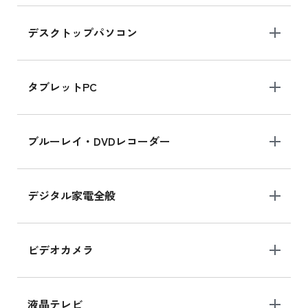
デスクトップパソコン
iPad mini シリーズ 2024
iPad mini 8.3インチ の新品買取価格
タブレットPC
iPhone 16 シリーズ
ブルーレイ・DVDレコーダー
iPhone 16 の新品買取価格
デジタル家電全般
iPad Air 11インチ シリーズ
iPad Air 11インチ の新品買取価格
ビデオカメラ
iPhone 15 128GB シリーズ
iPhone 15 128GB の新品買取価格
液晶テレビ