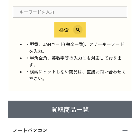
ちら
検索
iPhone 16e シリーズ 2025
iPhone 16e シリーズ 2025 新品買取価格はこち
・型番、JANコード(完全一致)、フリーキーワード
ら
を入力。
・半角全角、英数字等の入力にも対応しておりま
す。
・検索にヒットしない商品は、直接お問い合わせく
iPad 11インチ 2025年春モデル
ださい。
iPad 11インチ 2025年春モデル 新品買取価格
はこちら
買取商品一覧
iPad Air 2025年春モデル
iPad Air 2025年春モデル 新品買取価格はこち
ノートパソコン
ら