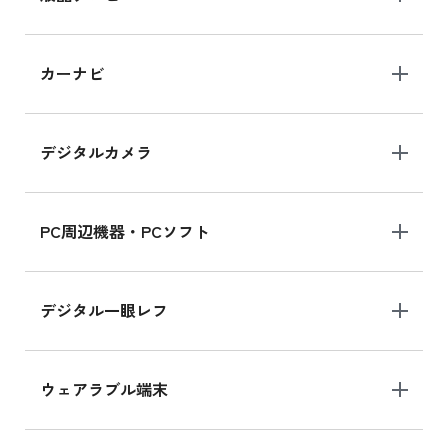
iPad 10.2 Wi-Fi 64GB MK2L3J/A
カーナビ
MK2L3J/Aの新品買取価格はこちら
デジタルカメラ
iPad 10.2 Wi-Fi 64GB MK2K3J/A
MK2K3J/Aの新品買取価格はこちら
PC周辺機器・PCソフト
デジタル一眼レフ
ウェアラブル端末