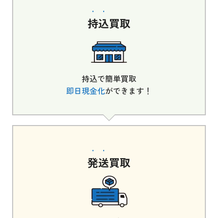
持込
買取
持込で簡単買取
即日現金化
ができます！
発送
買取