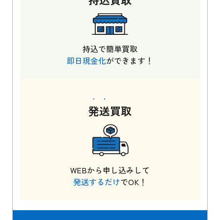
持込で簡単買取
即日現金化
ができます！
発送
買取
WEBから申し込みして
発送するだけ
でOK！