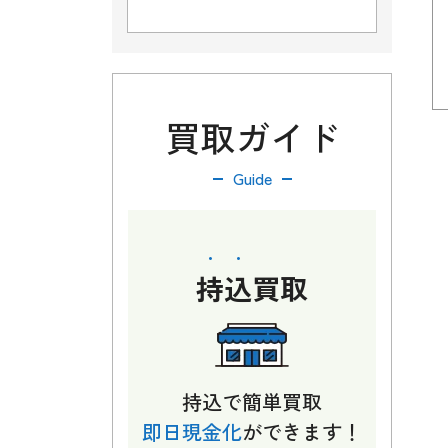
買取ガイド
Guide
持込
買取
持込で簡単買取
即日現金化
ができます！