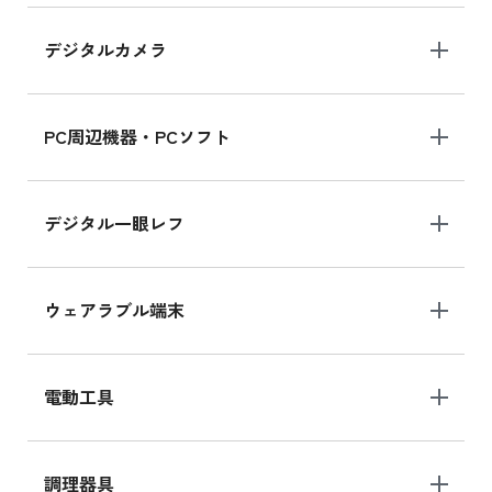
デジタルカメラ
iPad 10.2 Wi-Fi 64GB MK2K3J/A
MK2K3J/Aの新品買取価格はこちら
PC周辺機器・PCソフト
デジタル一眼レフ
ウェアラブル端末
電動工具
調理器具