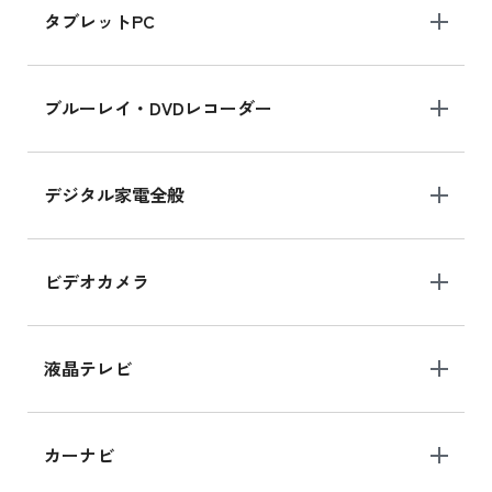
タブレットPC
iPhone 16 シリーズ
ブルーレイ・DVDレコーダー
iPhone 16 の新品買取価格
デジタル家電全般
iPad Air 11インチ シリーズ
iPad Air 11インチ の新品買取価格
ビデオカメラ
iPhone 15 128GB シリーズ
iPhone 15 128GB の新品買取価格
液晶テレビ
iPad 10.2 Wi-Fi 64GB MK2L3J/A
カーナビ
MK2L3J/Aの新品買取価格はこちら