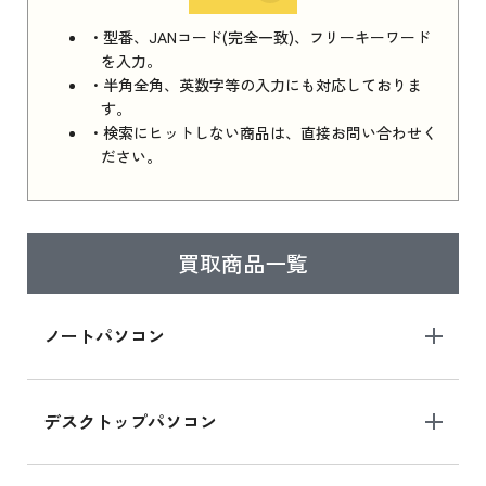
iPhone 16e シリーズ 2025 新品買取価格はこち
・型番、JANコード(完全一致)、フリーキーワード
ら
を入力。
・半角全角、英数字等の入力にも対応しておりま
す。
・検索にヒットしない商品は、直接お問い合わせく
iPad 11インチ 2025年春モデル
ださい。
iPad 11インチ 2025年春モデル 新品買取価格
はこちら
買取商品一覧
iPad Air 2025年春モデル
iPad Air 2025年春モデル 新品買取価格はこち
ノートパソコン
ら
デスクトップパソコン
iPad mini シリーズ 2024
iPad mini 8.3インチ の新品買取価格