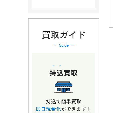
買取ガイド
Guide
持込
買取
持込で簡単買取
即日現金化
ができます！