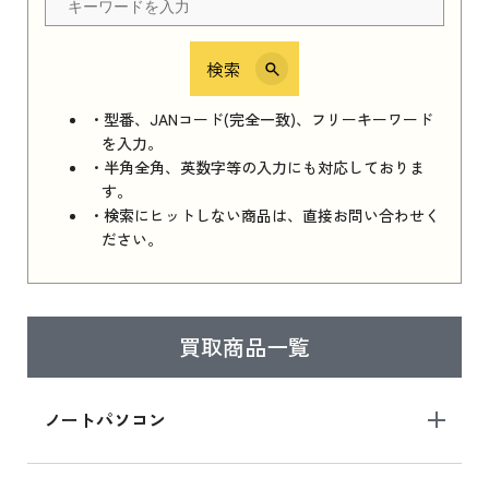
検索
iPhone 16e シリーズ 2025
iPhone 16e シリーズ 2025 新品買取価格はこち
・型番、JANコード(完全一致)、フリーキーワード
ら
を入力。
・半角全角、英数字等の入力にも対応しておりま
す。
・検索にヒットしない商品は、直接お問い合わせく
iPad 11インチ 2025年春モデル
ださい。
iPad 11インチ 2025年春モデル 新品買取価格
はこちら
買取商品一覧
iPad Air 2025年春モデル
iPad Air 2025年春モデル 新品買取価格はこち
ノートパソコン
ら