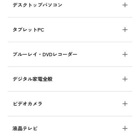
デスクトップパソコン
iPad mini シリーズ 2024
iPad mini 8.3インチ の新品買取価格
タブレットPC
iPhone 16 シリーズ
ブルーレイ・DVDレコーダー
iPhone 16 の新品買取価格
デジタル家電全般
iPad Air 11インチ シリーズ
iPad Air 11インチ の新品買取価格
ビデオカメラ
iPhone 15 128GB シリーズ
iPhone 15 128GB の新品買取価格
液晶テレビ