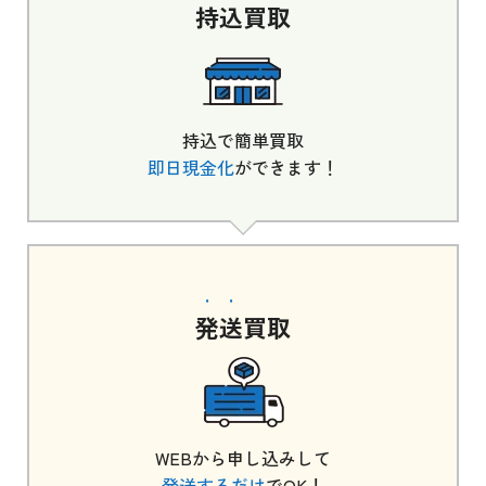
持込
買取
持込で簡単買取
即日現金化
ができます！
発送
買取
WEBから申し込みして
発送するだけ
でOK！