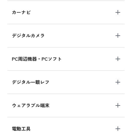
iPad 10.2 Wi-Fi 64GB MK2L3J/A
カーナビ
MK2L3J/Aの新品買取価格はこちら
デジタルカメラ
iPad 10.2 Wi-Fi 64GB MK2K3J/A
MK2K3J/Aの新品買取価格はこちら
PC周辺機器・PCソフト
デジタル一眼レフ
ウェアラブル端末
電動工具