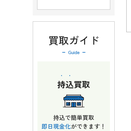
買取ガイド
Guide
持込
買取
持込で簡単買取
即日現金化
ができます！