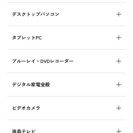
デスクトップパソコン
iPad mini シリーズ 2024
iPad mini 8.3インチ の新品買取価格
タブレットPC
iPhone 16 シリーズ
ブルーレイ・DVDレコーダー
iPhone 16 の新品買取価格
デジタル家電全般
iPad Air 11インチ シリーズ
iPad Air 11インチ の新品買取価格
ビデオカメラ
iPhone 15 128GB シリーズ
iPhone 15 128GB の新品買取価格
液晶テレビ