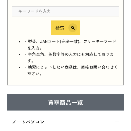
ちら
検索
iPhone 16e シリーズ 2025
iPhone 16e シリーズ 2025 新品買取価格はこち
・型番、JANコード(完全一致)、フリーキーワード
ら
を入力。
・半角全角、英数字等の入力にも対応しておりま
す。
・検索にヒットしない商品は、直接お問い合わせく
iPad 11インチ 2025年春モデル
ださい。
iPad 11インチ 2025年春モデル 新品買取価格
はこちら
買取商品一覧
iPad Air 2025年春モデル
iPad Air 2025年春モデル 新品買取価格はこち
ノートパソコン
ら