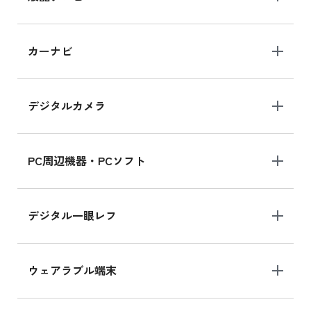
iPad 10.2 Wi-Fi 64GB MK2L3J/A
カーナビ
MK2L3J/Aの新品買取価格はこちら
デジタルカメラ
iPad 10.2 Wi-Fi 64GB MK2K3J/A
MK2K3J/Aの新品買取価格はこちら
PC周辺機器・PCソフト
デジタル一眼レフ
ウェアラブル端末