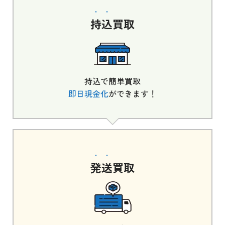
持込
買取
持込で簡単買取
即日現金化
ができます！
発送
買取