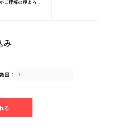
がご理解の程よろし
込み
数量：
れる