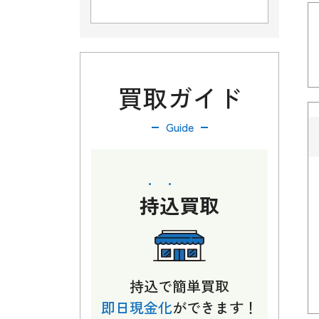
買取ガイド
Guide
持込
買取
持込で簡単買取
即日現金化
ができます！