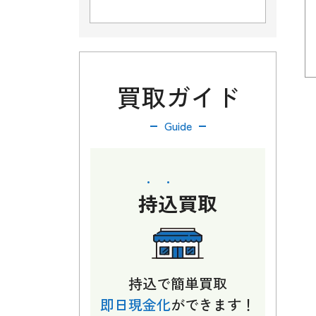
買取ガイド
Guide
持込
買取
持込で簡単買取
即日現金化
ができます！