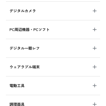
デジタルカメラ
iPad 10.2 Wi-Fi 64GB MK2K3J/A
MK2K3J/Aの新品買取価格はこちら
PC周辺機器・PCソフト
デジタル一眼レフ
ウェアラブル端末
電動工具
調理器具