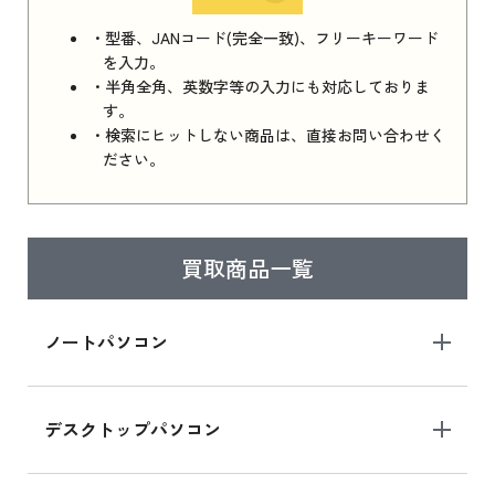
iPhone 16e シリーズ 2025 新品買取価格はこち
・型番、JANコード(完全一致)、フリーキーワード
ら
を入力。
・半角全角、英数字等の入力にも対応しておりま
す。
・検索にヒットしない商品は、直接お問い合わせく
iPad 11インチ 2025年春モデル
ださい。
iPad 11インチ 2025年春モデル 新品買取価格
はこちら
買取商品一覧
iPad Air 2025年春モデル
iPad Air 2025年春モデル 新品買取価格はこち
ノートパソコン
ら
デスクトップパソコン
iPad mini シリーズ 2024
iPad mini 8.3インチ の新品買取価格