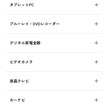
タブレットPC
iPhone 16 シリーズ
ブルーレイ・DVDレコーダー
iPhone 16 の新品買取価格
デジタル家電全般
iPad Air 11インチ シリーズ
iPad Air 11インチ の新品買取価格
ビデオカメラ
iPhone 15 128GB シリーズ
iPhone 15 128GB の新品買取価格
液晶テレビ
iPad 10.2 Wi-Fi 64GB MK2L3J/A
カーナビ
MK2L3J/Aの新品買取価格はこちら