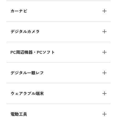
iPad 10.2 Wi-Fi 64GB MK2L3J/A
カーナビ
MK2L3J/Aの新品買取価格はこちら
デジタルカメラ
iPad 10.2 Wi-Fi 64GB MK2K3J/A
MK2K3J/Aの新品買取価格はこちら
PC周辺機器・PCソフト
デジタル一眼レフ
ウェアラブル端末
電動工具