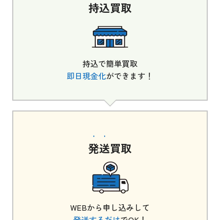
持込
買取
持込で簡単買取
即日現金化
ができます！
発送
買取
WEBから申し込みして
発送するだけ
でOK！