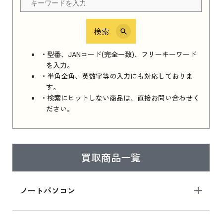
検索
iPhone 16e シリーズ 2025
iPhone 16e シリーズ 2025 新品買取価格はこち
・型番、JANコード(完全一致)、フリーキーワード
ら
を入力。
・半角全角、英数字等の入力にも対応しておりま
す。
・検索にヒットしない商品は、直接お問い合わせく
iPad 11インチ 2025年春モデル
ださい。
iPad 11インチ 2025年春モデル 新品買取価格
はこちら
買取商品一覧
iPad Air 2025年春モデル
iPad Air 2025年春モデル 新品買取価格はこち
ノートパソコン
ら