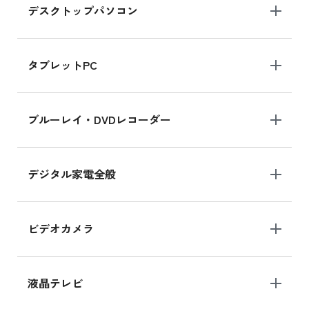
デスクトップパソコン
iPad mini シリーズ 2024
iPad mini 8.3インチ の新品買取価格
タブレットPC
iPhone 16 シリーズ
ブルーレイ・DVDレコーダー
iPhone 16 の新品買取価格
デジタル家電全般
iPad Air 11インチ シリーズ
iPad Air 11インチ の新品買取価格
ビデオカメラ
iPhone 15 128GB シリーズ
iPhone 15 128GB の新品買取価格
液晶テレビ