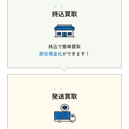
持込
買取
持込で簡単買取
即日現金化
ができます！
発送
買取