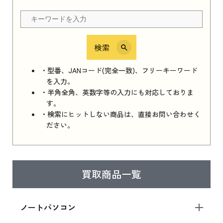
ちら
検索
iPhone 16e シリーズ 2025
iPhone 16e シリーズ 2025 新品買取価格はこち
・型番、JANコード(完全一致)、フリーキーワード
ら
を入力。
・半角全角、英数字等の入力にも対応しておりま
す。
・検索にヒットしない商品は、直接お問い合わせく
iPad 11インチ 2025年春モデル
ださい。
iPad 11インチ 2025年春モデル 新品買取価格
はこちら
買取商品一覧
iPad Air 2025年春モデル
iPad Air 2025年春モデル 新品買取価格はこち
ノートパソコン
ら