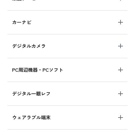
iPad 10.2 Wi-Fi 64GB MK2L3J/A
カーナビ
MK2L3J/Aの新品買取価格はこちら
デジタルカメラ
iPad 10.2 Wi-Fi 64GB MK2K3J/A
MK2K3J/Aの新品買取価格はこちら
PC周辺機器・PCソフト
デジタル一眼レフ
ウェアラブル端末