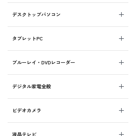
デスクトップパソコン
iPad mini シリーズ 2024
iPad mini 8.3インチ の新品買取価格
タブレットPC
iPhone 16 シリーズ
ブルーレイ・DVDレコーダー
iPhone 16 の新品買取価格
デジタル家電全般
iPad Air 11インチ シリーズ
iPad Air 11インチ の新品買取価格
ビデオカメラ
iPhone 15 128GB シリーズ
iPhone 15 128GB の新品買取価格
液晶テレビ