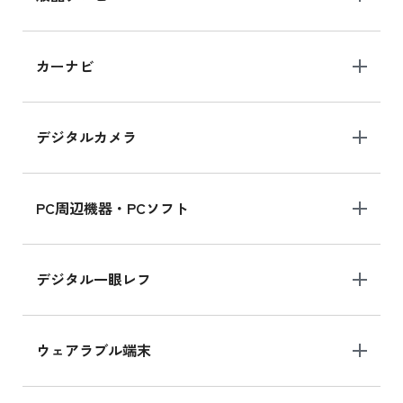
iPad 10.2 Wi-Fi 64GB MK2L3J/A
カーナビ
MK2L3J/Aの新品買取価格はこちら
デジタルカメラ
iPad 10.2 Wi-Fi 64GB MK2K3J/A
MK2K3J/Aの新品買取価格はこちら
PC周辺機器・PCソフト
デジタル一眼レフ
ウェアラブル端末