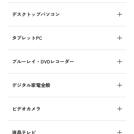
デスクトップパソコン
iPad mini シリーズ 2024
iPad mini 8.3インチ の新品買取価格
タブレットPC
iPhone 16 シリーズ
ブルーレイ・DVDレコーダー
iPhone 16 の新品買取価格
デジタル家電全般
iPad Air 11インチ シリーズ
iPad Air 11インチ の新品買取価格
ビデオカメラ
iPhone 15 128GB シリーズ
iPhone 15 128GB の新品買取価格
液晶テレビ