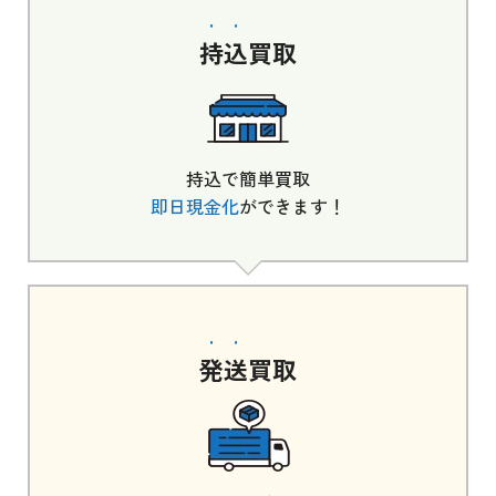
持込
買取
持込で簡単買取
即日現金化
ができます！
発送
買取