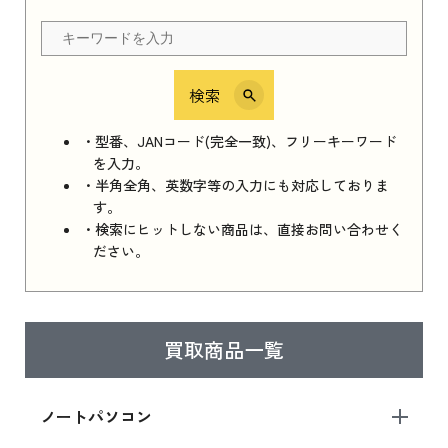
ちら
検索
iPhone 16e シリーズ 2025
iPhone 16e シリーズ 2025 新品買取価格はこち
・型番、JANコード(完全一致)、フリーキーワード
ら
を入力。
・半角全角、英数字等の入力にも対応しておりま
す。
・検索にヒットしない商品は、直接お問い合わせく
iPad 11インチ 2025年春モデル
ださい。
iPad 11インチ 2025年春モデル 新品買取価格
はこちら
買取商品一覧
iPad Air 2025年春モデル
iPad Air 2025年春モデル 新品買取価格はこち
ノートパソコン
ら