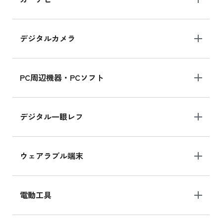
MK2L3J/Aの新品買取価格はこちら
デジタルカメラ
iPad 10.2 Wi-Fi 64GB MK2K3J/A
MK2K3J/Aの新品買取価格はこちら
PC周辺機器・PCソフト
デジタル一眼レフ
ウェアラブル端末
電動工具