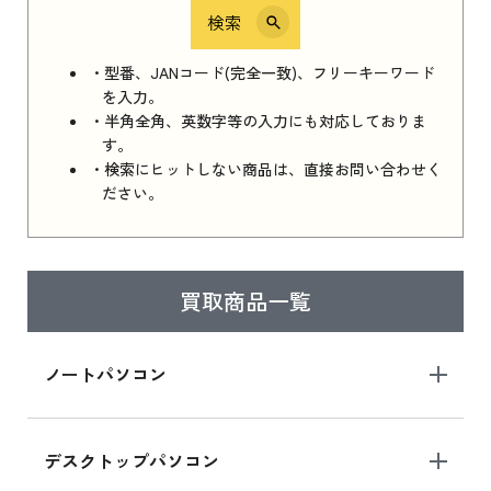
検索
iPhone 16e シリーズ 2025
iPhone 16e シリーズ 2025 新品買取価格はこち
・型番、JANコード(完全一致)、フリーキーワード
ら
を入力。
・半角全角、英数字等の入力にも対応しておりま
す。
・検索にヒットしない商品は、直接お問い合わせく
iPad 11インチ 2025年春モデル
ださい。
iPad 11インチ 2025年春モデル 新品買取価格
はこちら
買取商品一覧
iPad Air 2025年春モデル
iPad Air 2025年春モデル 新品買取価格はこち
ノートパソコン
ら
デスクトップパソコン
iPad mini シリーズ 2024