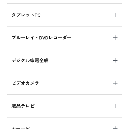
iPad mini 8.3インチ の新品買取価格
タブレットPC
iPhone 16 シリーズ
ブルーレイ・DVDレコーダー
iPhone 16 の新品買取価格
デジタル家電全般
iPad Air 11インチ シリーズ
iPad Air 11インチ の新品買取価格
ビデオカメラ
iPhone 15 128GB シリーズ
iPhone 15 128GB の新品買取価格
液晶テレビ
iPad 10.2 Wi-Fi 64GB MK2L3J/A
カーナビ