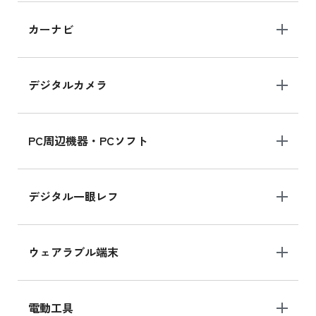
iPad 10.2 Wi-Fi 64GB MK2L3J/A
カーナビ
MK2L3J/Aの新品買取価格はこちら
デジタルカメラ
iPad 10.2 Wi-Fi 64GB MK2K3J/A
MK2K3J/Aの新品買取価格はこちら
PC周辺機器・PCソフト
デジタル一眼レフ
ウェアラブル端末
電動工具