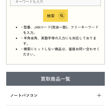
検索
iPhone 16e シリーズ 2025
iPhone 16e シリーズ 2025 新品買取価格はこち
・型番、JANコード(完全一致)、フリーキーワード
ら
を入力。
・半角全角、英数字等の入力にも対応しておりま
す。
・検索にヒットしない商品は、直接お問い合わせく
iPad 11インチ 2025年春モデル
ださい。
iPad 11インチ 2025年春モデル 新品買取価格
はこちら
買取商品一覧
iPad Air 2025年春モデル
iPad Air 2025年春モデル 新品買取価格はこち
ノートパソコン
ら