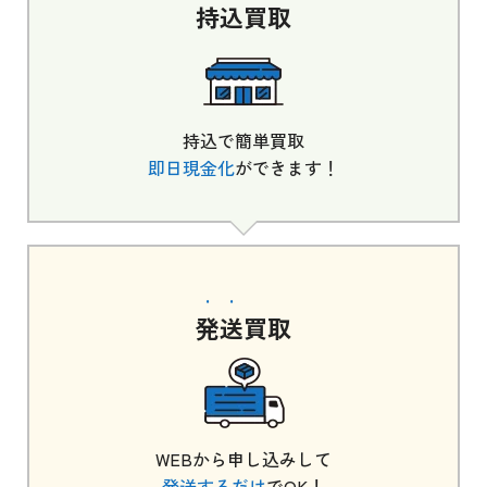
持込
買取
持込で簡単買取
即日現金化
ができます！
発送
買取
WEBから申し込みして
発送するだけ
でOK！