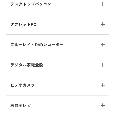
デスクトップパソコン
iPad mini シリーズ 2024
iPad mini 8.3インチ の新品買取価格
タブレットPC
iPhone 16 シリーズ
ブルーレイ・DVDレコーダー
iPhone 16 の新品買取価格
デジタル家電全般
iPad Air 11インチ シリーズ
iPad Air 11インチ の新品買取価格
ビデオカメラ
iPhone 15 128GB シリーズ
iPhone 15 128GB の新品買取価格
液晶テレビ