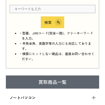
ちら
検索
iPhone 16e シリーズ 2025
iPhone 16e シリーズ 2025 新品買取価格はこち
・型番、JANコード(完全一致)、フリーキーワード
ら
を入力。
・半角全角、英数字等の入力にも対応しておりま
す。
・検索にヒットしない商品は、直接お問い合わせく
iPad 11インチ 2025年春モデル
ださい。
iPad 11インチ 2025年春モデル 新品買取価格
はこちら
買取商品一覧
iPad Air 2025年春モデル
iPad Air 2025年春モデル 新品買取価格はこち
ノートパソコン
ら