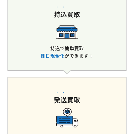
持込
買取
持込で簡単買取
即日現金化
ができます！
発送
買取