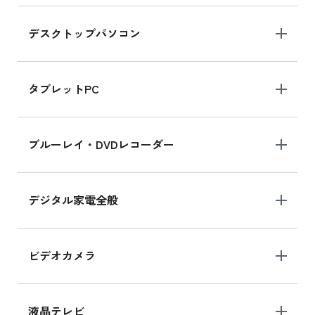
デスクトップパソコン
iPad mini シリーズ 2024
iPad mini 8.3インチ の新品買取価格
タブレットPC
iPhone 16 シリーズ
ブルーレイ・DVDレコーダー
iPhone 16 の新品買取価格
デジタル家電全般
iPad Air 11インチ シリーズ
iPad Air 11インチ の新品買取価格
ビデオカメラ
iPhone 15 128GB シリーズ
iPhone 15 128GB の新品買取価格
液晶テレビ