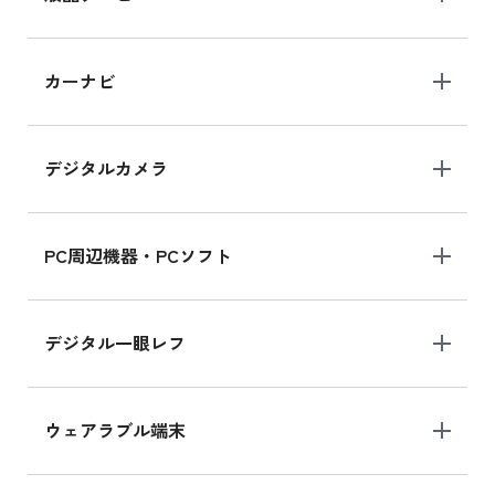
iPad 10.2 Wi-Fi 64GB MK2L3J/A
カーナビ
MK2L3J/Aの新品買取価格はこちら
デジタルカメラ
iPad 10.2 Wi-Fi 64GB MK2K3J/A
MK2K3J/Aの新品買取価格はこちら
PC周辺機器・PCソフト
デジタル一眼レフ
ウェアラブル端末