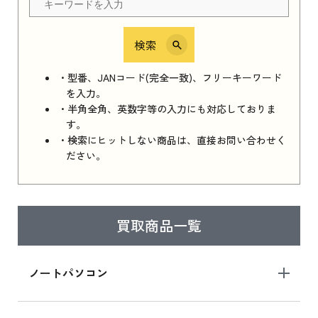
検索
iPhone 16e シリーズ 2025
iPhone 16e シリーズ 2025 新品買取価格はこち
・型番、JANコード(完全一致)、フリーキーワード
ら
を入力。
・半角全角、英数字等の入力にも対応しておりま
す。
・検索にヒットしない商品は、直接お問い合わせく
iPad 11インチ 2025年春モデル
ださい。
iPad 11インチ 2025年春モデル 新品買取価格
はこちら
買取商品一覧
iPad Air 2025年春モデル
iPad Air 2025年春モデル 新品買取価格はこち
ノートパソコン
ら