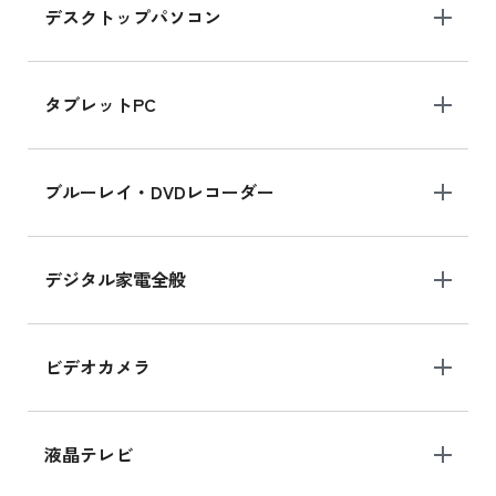
デスクトップパソコン
iPad mini シリーズ 2024
iPad mini 8.3インチ の新品買取価格
タブレットPC
iPhone 16 シリーズ
ブルーレイ・DVDレコーダー
iPhone 16 の新品買取価格
デジタル家電全般
iPad Air 11インチ シリーズ
iPad Air 11インチ の新品買取価格
ビデオカメラ
iPhone 15 128GB シリーズ
iPhone 15 128GB の新品買取価格
液晶テレビ