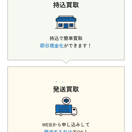
持込
買取
持込で簡単買取
即日現金化
ができます！
発送
買取
WEBから申し込みして
発送するだけ
でOK！