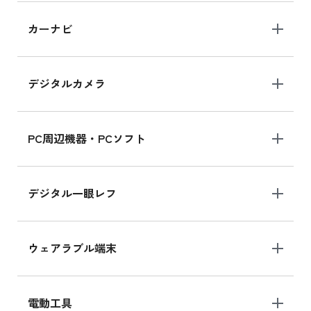
iPad 10.2 Wi-Fi 64GB MK2L3J/A
カーナビ
MK2L3J/Aの新品買取価格はこちら
デジタルカメラ
iPad 10.2 Wi-Fi 64GB MK2K3J/A
MK2K3J/Aの新品買取価格はこちら
PC周辺機器・PCソフト
デジタル一眼レフ
ウェアラブル端末
電動工具