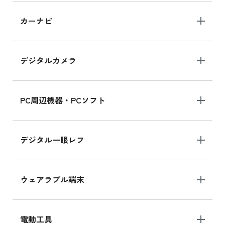
iPad 10.2 Wi-Fi 64GB MK2L3J/A
カーナビ
MK2L3J/Aの新品買取価格はこちら
デジタルカメラ
iPad 10.2 Wi-Fi 64GB MK2K3J/A
MK2K3J/Aの新品買取価格はこちら
PC周辺機器・PCソフト
デジタル一眼レフ
ウェアラブル端末
電動工具