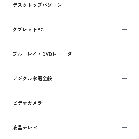
デスクトップパソコン
iPad mini シリーズ 2024
iPad mini 8.3インチ の新品買取価格
タブレットPC
iPhone 16 シリーズ
ブルーレイ・DVDレコーダー
iPhone 16 の新品買取価格
デジタル家電全般
iPad Air 11インチ シリーズ
iPad Air 11インチ の新品買取価格
ビデオカメラ
iPhone 15 128GB シリーズ
iPhone 15 128GB の新品買取価格
液晶テレビ