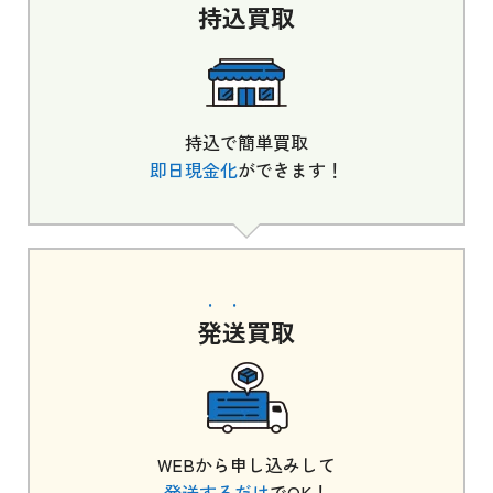
持込
買取
持込で簡単買取
即日現金化
ができます！
発送
買取
WEBから申し込みして
発送するだけ
でOK！