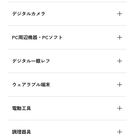
デジタルカメラ
iPad 10.2 Wi-Fi 64GB MK2K3J/A
MK2K3J/Aの新品買取価格はこちら
PC周辺機器・PCソフト
デジタル一眼レフ
ウェアラブル端末
電動工具
調理器具