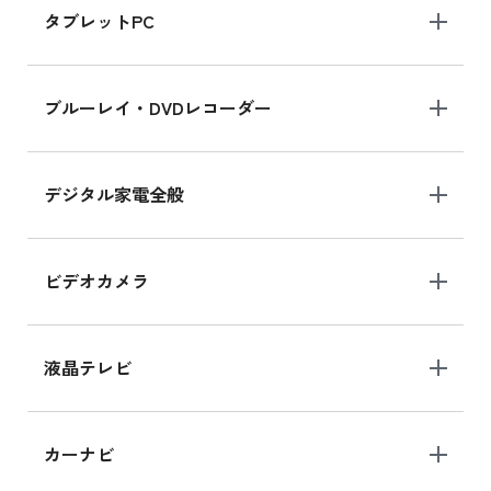
タブレットPC
iPhone 16 シリーズ
ブルーレイ・DVDレコーダー
iPhone 16 の新品買取価格
デジタル家電全般
iPad Air 11インチ シリーズ
iPad Air 11インチ の新品買取価格
ビデオカメラ
iPhone 15 128GB シリーズ
iPhone 15 128GB の新品買取価格
液晶テレビ
iPad 10.2 Wi-Fi 64GB MK2L3J/A
カーナビ
MK2L3J/Aの新品買取価格はこちら