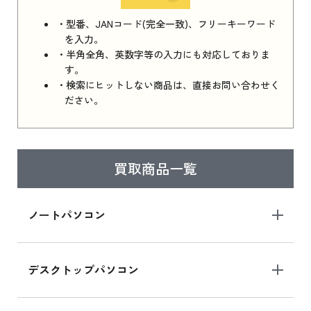
iPhone 16e シリーズ 2025 新品買取価格はこち
・型番、JANコード(完全一致)、フリーキーワード
ら
を入力。
・半角全角、英数字等の入力にも対応しておりま
す。
・検索にヒットしない商品は、直接お問い合わせく
iPad 11インチ 2025年春モデル
ださい。
iPad 11インチ 2025年春モデル 新品買取価格
はこちら
買取商品一覧
iPad Air 2025年春モデル
iPad Air 2025年春モデル 新品買取価格はこち
ノートパソコン
ら
デスクトップパソコン
iPad mini シリーズ 2024
iPad mini 8.3インチ の新品買取価格