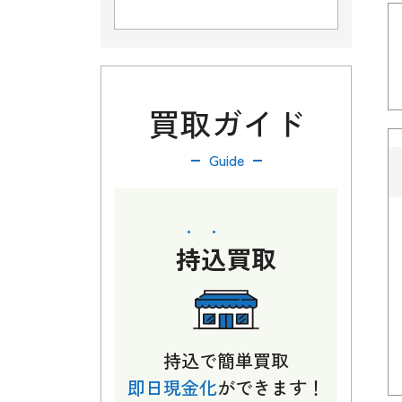
買取ガイド
Guide
持込
買取
持込で簡単買取
即日現金化
ができます！