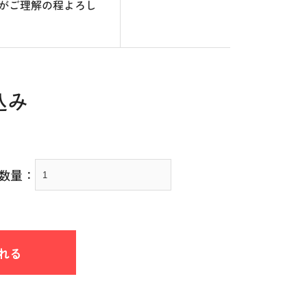
がご理解の程よろし
込み
数量：
れる