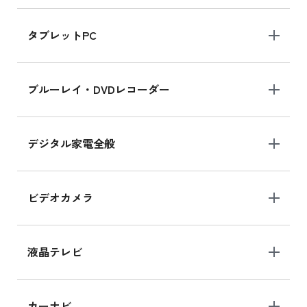
iPad mini 8.3インチ の新品買取価格
タブレットPC
iPhone 16 シリーズ
ブルーレイ・DVDレコーダー
iPhone 16 の新品買取価格
デジタル家電全般
iPad Air 11インチ シリーズ
iPad Air 11インチ の新品買取価格
ビデオカメラ
iPhone 15 128GB シリーズ
iPhone 15 128GB の新品買取価格
液晶テレビ
iPad 10.2 Wi-Fi 64GB MK2L3J/A
カーナビ