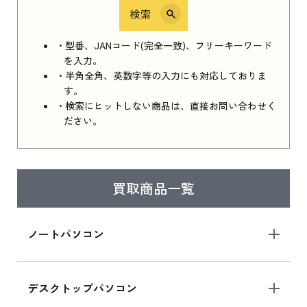
検索
iPhone 16e シリーズ 2025
iPhone 16e シリーズ 2025 新品買取価格はこち
・型番、JANコード(完全一致)、フリーキーワード
ら
を入力。
・半角全角、英数字等の入力にも対応しておりま
す。
・検索にヒットしない商品は、直接お問い合わせく
iPad 11インチ 2025年春モデル
ださい。
iPad 11インチ 2025年春モデル 新品買取価格
はこちら
買取商品一覧
iPad Air 2025年春モデル
iPad Air 2025年春モデル 新品買取価格はこち
ノートパソコン
ら
デスクトップパソコン
iPad mini シリーズ 2024