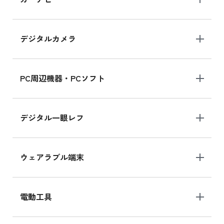
MK2L3J/Aの新品買取価格はこちら
デジタルカメラ
iPad 10.2 Wi-Fi 64GB MK2K3J/A
MK2K3J/Aの新品買取価格はこちら
PC周辺機器・PCソフト
デジタル一眼レフ
ウェアラブル端末
電動工具