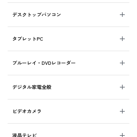
デスクトップパソコン
iPad mini シリーズ 2024
iPad mini 8.3インチ の新品買取価格
タブレットPC
iPhone 16 シリーズ
ブルーレイ・DVDレコーダー
iPhone 16 の新品買取価格
デジタル家電全般
iPad Air 11インチ シリーズ
iPad Air 11インチ の新品買取価格
ビデオカメラ
iPhone 15 128GB シリーズ
iPhone 15 128GB の新品買取価格
液晶テレビ