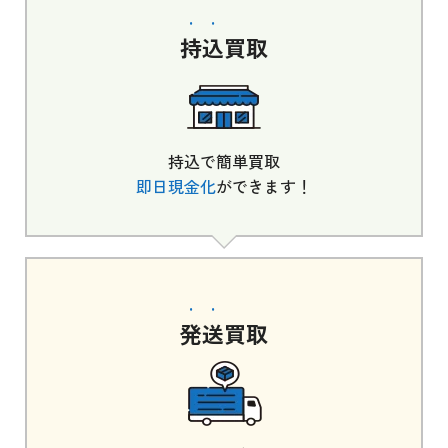
持込
買取
持込で簡単買取
即日現金化
ができます！
発送
買取