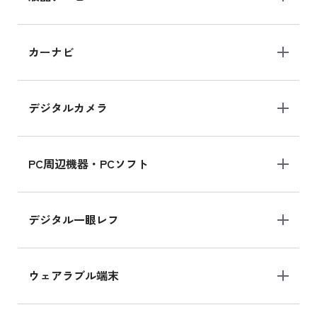
iPad 10.2 Wi-Fi 64GB MK2L3J/A
カーナビ
MK2L3J/Aの新品買取価格はこちら
デジタルカメラ
iPad 10.2 Wi-Fi 64GB MK2K3J/A
MK2K3J/Aの新品買取価格はこちら
PC周辺機器・PCソフト
デジタル一眼レフ
ウェアラブル端末