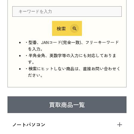
ちら
検索
iPhone 16e シリーズ 2025
iPhone 16e シリーズ 2025 新品買取価格はこち
・型番、JANコード(完全一致)、フリーキーワード
ら
を入力。
・半角全角、英数字等の入力にも対応しておりま
す。
・検索にヒットしない商品は、直接お問い合わせく
iPad 11インチ 2025年春モデル
ださい。
iPad 11インチ 2025年春モデル 新品買取価格
はこちら
買取商品一覧
iPad Air 2025年春モデル
iPad Air 2025年春モデル 新品買取価格はこち
ノートパソコン
ら