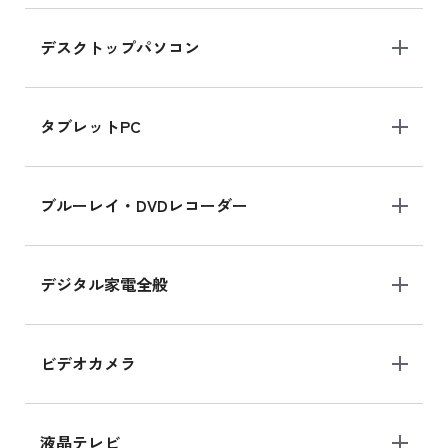
デスクトップパソコン
iPad mini シリーズ 2024
iPad mini 8.3インチ の新品買取価格
タブレットPC
iPhone 16 シリーズ
ブルーレイ・DVDレコーダー
iPhone 16 の新品買取価格
デジタル家電全般
iPad Air 11インチ シリーズ
iPad Air 11インチ の新品買取価格
ビデオカメラ
iPhone 15 128GB シリーズ
iPhone 15 128GB の新品買取価格
液晶テレビ