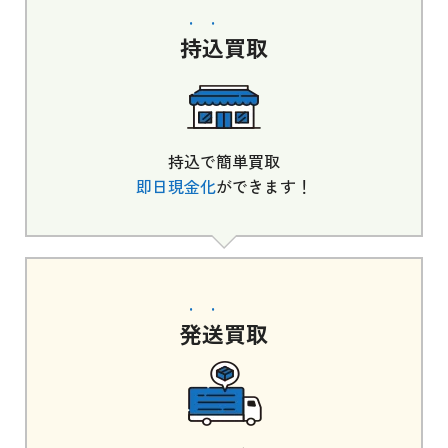
持込
買取
持込で簡単買取
即日現金化
ができます！
発送
買取