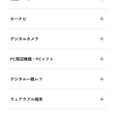
iPad 10.2 Wi-Fi 64GB MK2L3J/A
カーナビ
MK2L3J/Aの新品買取価格はこちら
デジタルカメラ
iPad 10.2 Wi-Fi 64GB MK2K3J/A
MK2K3J/Aの新品買取価格はこちら
PC周辺機器・PCソフト
デジタル一眼レフ
ウェアラブル端末