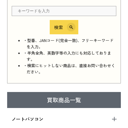
ちら
検索
iPhone 16e シリーズ 2025
iPhone 16e シリーズ 2025 新品買取価格はこち
・型番、JANコード(完全一致)、フリーキーワード
ら
を入力。
・半角全角、英数字等の入力にも対応しておりま
す。
・検索にヒットしない商品は、直接お問い合わせく
iPad 11インチ 2025年春モデル
ださい。
iPad 11インチ 2025年春モデル 新品買取価格
はこちら
買取商品一覧
iPad Air 2025年春モデル
iPad Air 2025年春モデル 新品買取価格はこち
ノートパソコン
ら