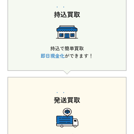
持込
買取
持込で簡単買取
即日現金化
ができます！
発送
買取