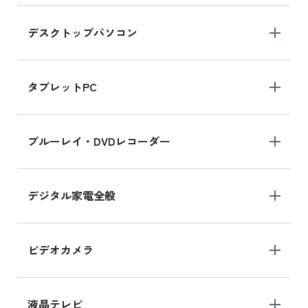
デスクトップパソコン
iPad mini シリーズ 2024
iPad mini 8.3インチ の新品買取価格
タブレットPC
iPhone 16 シリーズ
ブルーレイ・DVDレコーダー
iPhone 16 の新品買取価格
デジタル家電全般
iPad Air 11インチ シリーズ
iPad Air 11インチ の新品買取価格
ビデオカメラ
iPhone 15 128GB シリーズ
iPhone 15 128GB の新品買取価格
液晶テレビ