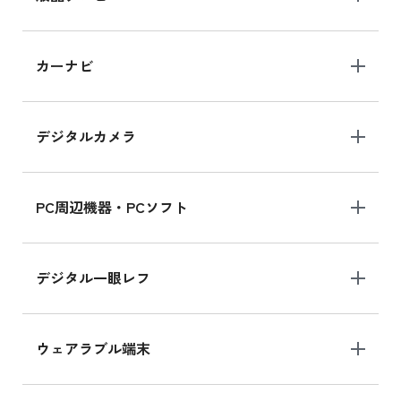
iPad 10.2 Wi-Fi 64GB MK2L3J/A
カーナビ
MK2L3J/Aの新品買取価格はこちら
デジタルカメラ
iPad 10.2 Wi-Fi 64GB MK2K3J/A
MK2K3J/Aの新品買取価格はこちら
PC周辺機器・PCソフト
デジタル一眼レフ
ウェアラブル端末