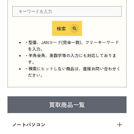
ちら
検索
iPhone 16e シリーズ 2025
iPhone 16e シリーズ 2025 新品買取価格はこち
・型番、JANコード(完全一致)、フリーキーワード
ら
を入力。
・半角全角、英数字等の入力にも対応しておりま
す。
・検索にヒットしない商品は、直接お問い合わせく
iPad 11インチ 2025年春モデル
ださい。
iPad 11インチ 2025年春モデル 新品買取価格
はこちら
買取商品一覧
iPad Air 2025年春モデル
iPad Air 2025年春モデル 新品買取価格はこち
ノートパソコン
ら