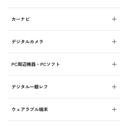
iPad 10.2 Wi-Fi 64GB MK2L3J/A
カーナビ
MK2L3J/Aの新品買取価格はこちら
デジタルカメラ
iPad 10.2 Wi-Fi 64GB MK2K3J/A
MK2K3J/Aの新品買取価格はこちら
PC周辺機器・PCソフト
デジタル一眼レフ
ウェアラブル端末