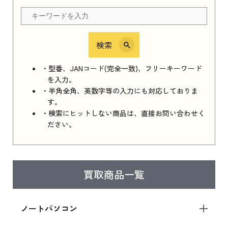
ちら
検索
iPhone 16e シリーズ 2025
iPhone 16e シリーズ 2025 新品買取価格はこち
・型番、JANコード(完全一致)、フリーキーワード
ら
を入力。
・半角全角、英数字等の入力にも対応しておりま
す。
・検索にヒットしない商品は、直接お問い合わせく
iPad 11インチ 2025年春モデル
ださい。
iPad 11インチ 2025年春モデル 新品買取価格
はこちら
買取商品一覧
iPad Air 2025年春モデル
iPad Air 2025年春モデル 新品買取価格はこち
ノートパソコン
ら