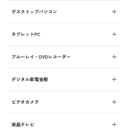
デスクトップパソコン
iPad mini シリーズ 2024
iPad mini 8.3インチ の新品買取価格
タブレットPC
iPhone 16 シリーズ
ブルーレイ・DVDレコーダー
iPhone 16 の新品買取価格
デジタル家電全般
iPad Air 11インチ シリーズ
iPad Air 11インチ の新品買取価格
ビデオカメラ
iPhone 15 128GB シリーズ
iPhone 15 128GB の新品買取価格
液晶テレビ