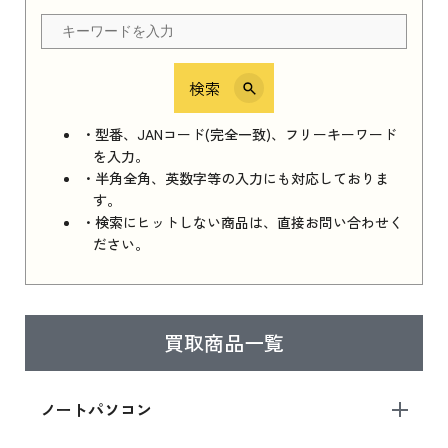
ちら
検索
iPhone 16e シリーズ 2025
iPhone 16e シリーズ 2025 新品買取価格はこち
・型番、JANコード(完全一致)、フリーキーワード
ら
を入力。
・半角全角、英数字等の入力にも対応しておりま
す。
・検索にヒットしない商品は、直接お問い合わせく
iPad 11インチ 2025年春モデル
ださい。
iPad 11インチ 2025年春モデル 新品買取価格
はこちら
買取商品一覧
iPad Air 2025年春モデル
iPad Air 2025年春モデル 新品買取価格はこち
ノートパソコン
ら