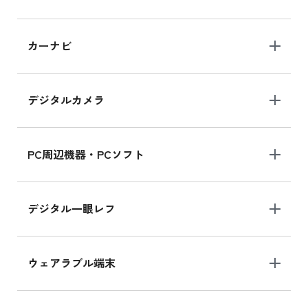
iPad 10.2 Wi-Fi 64GB MK2L3J/A
カーナビ
MK2L3J/Aの新品買取価格はこちら
デジタルカメラ
iPad 10.2 Wi-Fi 64GB MK2K3J/A
MK2K3J/Aの新品買取価格はこちら
PC周辺機器・PCソフト
デジタル一眼レフ
ウェアラブル端末