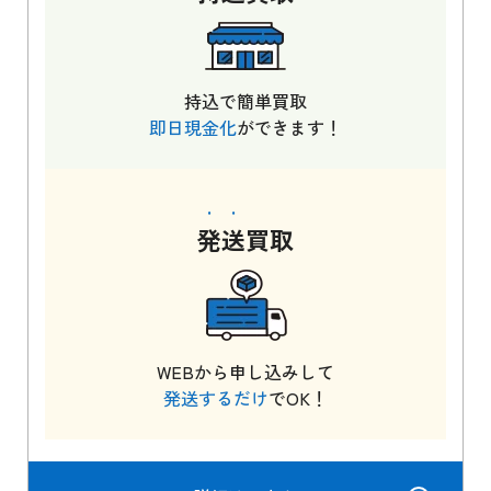
持込で簡単買取
即日現金化
ができます！
発送
買取
WEBから申し込みして
発送するだけ
でOK！