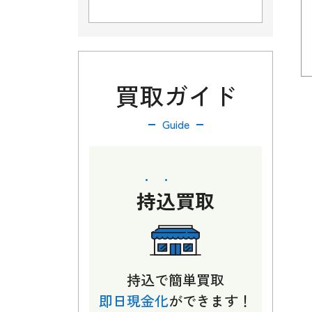
買取ガイド
Guide
持込
買取
持込で簡単買取
即日現金化
ができます！