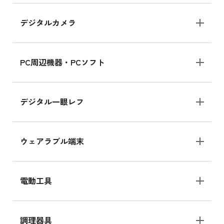
デジタルカメラ
iPad 10.2 Wi-Fi 64GB MK2K3J/A
MK2K3J/Aの新品買取価格はこちら
PC周辺機器・PCソフト
デジタル一眼レフ
ウェアラブル端末
電動工具
調理器具