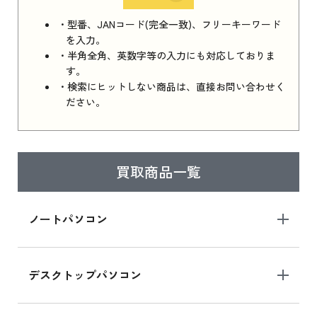
iPhone 16e シリーズ 2025 新品買取価格はこち
・型番、JANコード(完全一致)、フリーキーワード
ら
を入力。
・半角全角、英数字等の入力にも対応しておりま
す。
・検索にヒットしない商品は、直接お問い合わせく
iPad 11インチ 2025年春モデル
ださい。
iPad 11インチ 2025年春モデル 新品買取価格
はこちら
買取商品一覧
iPad Air 2025年春モデル
iPad Air 2025年春モデル 新品買取価格はこち
ノートパソコン
ら
デスクトップパソコン
iPad mini シリーズ 2024
iPad mini 8.3インチ の新品買取価格