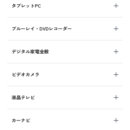
タブレットPC
iPhone 16 シリーズ
ブルーレイ・DVDレコーダー
iPhone 16 の新品買取価格
デジタル家電全般
iPad Air 11インチ シリーズ
iPad Air 11インチ の新品買取価格
ビデオカメラ
iPhone 15 128GB シリーズ
iPhone 15 128GB の新品買取価格
液晶テレビ
iPad 10.2 Wi-Fi 64GB MK2L3J/A
カーナビ
MK2L3J/Aの新品買取価格はこちら