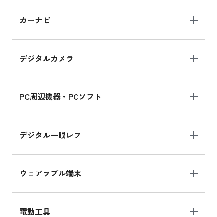
iPad 10.2 Wi-Fi 64GB MK2L3J/A
カーナビ
MK2L3J/Aの新品買取価格はこちら
デジタルカメラ
iPad 10.2 Wi-Fi 64GB MK2K3J/A
MK2K3J/Aの新品買取価格はこちら
PC周辺機器・PCソフト
デジタル一眼レフ
ウェアラブル端末
電動工具