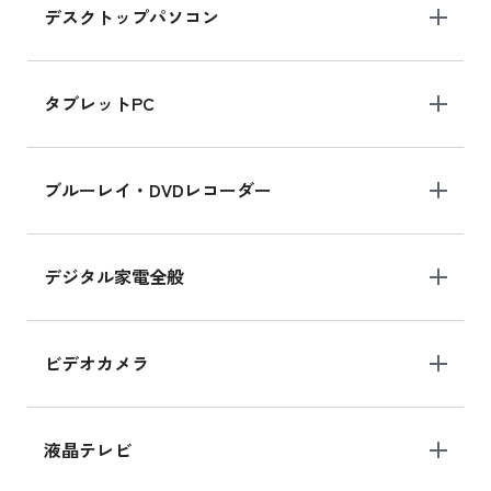
デスクトップパソコン
iPad mini シリーズ 2024
iPad mini 8.3インチ の新品買取価格
タブレットPC
iPhone 16 シリーズ
ブルーレイ・DVDレコーダー
iPhone 16 の新品買取価格
デジタル家電全般
iPad Air 11インチ シリーズ
iPad Air 11インチ の新品買取価格
ビデオカメラ
iPhone 15 128GB シリーズ
iPhone 15 128GB の新品買取価格
液晶テレビ