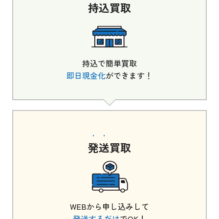
持込
買取
持込で簡単買取
即日現金化
ができます！
発送
買取
WEBから申し込みして
発送するだけ
でOK！