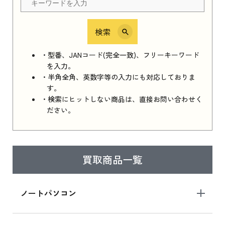
検索
iPhone 16e シリーズ 2025
iPhone 16e シリーズ 2025 新品買取価格はこち
・型番、JANコード(完全一致)、フリーキーワード
ら
を入力。
・半角全角、英数字等の入力にも対応しておりま
す。
・検索にヒットしない商品は、直接お問い合わせく
iPad 11インチ 2025年春モデル
ださい。
iPad 11インチ 2025年春モデル 新品買取価格
はこちら
買取商品一覧
iPad Air 2025年春モデル
iPad Air 2025年春モデル 新品買取価格はこち
ノートパソコン
ら