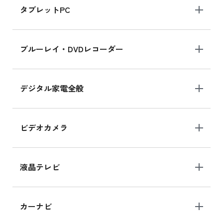
タブレットPC
iPhone 16 シリーズ
ブルーレイ・DVDレコーダー
iPhone 16 の新品買取価格
デジタル家電全般
iPad Air 11インチ シリーズ
iPad Air 11インチ の新品買取価格
ビデオカメラ
iPhone 15 128GB シリーズ
iPhone 15 128GB の新品買取価格
液晶テレビ
iPad 10.2 Wi-Fi 64GB MK2L3J/A
カーナビ
MK2L3J/Aの新品買取価格はこちら