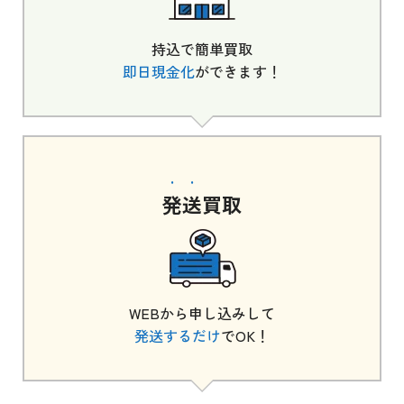
持込で簡単買取
即日現金化
ができます！
発送
買取
WEBから申し込みして
発送するだけ
でOK！