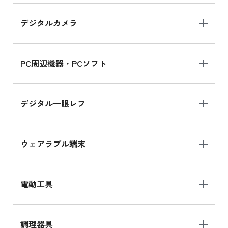
デジタルカメラ
iPad 10.2 Wi-Fi 64GB MK2K3J/A
MK2K3J/Aの新品買取価格はこちら
PC周辺機器・PCソフト
デジタル一眼レフ
ウェアラブル端末
電動工具
調理器具