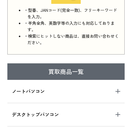
iPhone 16e シリーズ 2025 新品買取価格はこち
・型番、JANコード(完全一致)、フリーキーワード
ら
を入力。
・半角全角、英数字等の入力にも対応しておりま
す。
・検索にヒットしない商品は、直接お問い合わせく
iPad 11インチ 2025年春モデル
ださい。
iPad 11インチ 2025年春モデル 新品買取価格
はこちら
買取商品一覧
iPad Air 2025年春モデル
iPad Air 2025年春モデル 新品買取価格はこち
ノートパソコン
ら
デスクトップパソコン
iPad mini シリーズ 2024
iPad mini 8.3インチ の新品買取価格