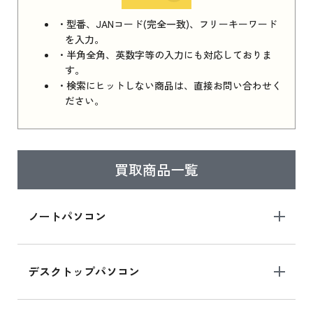
iPhone 16e シリーズ 2025 新品買取価格はこち
・型番、JANコード(完全一致)、フリーキーワード
ら
を入力。
・半角全角、英数字等の入力にも対応しておりま
す。
・検索にヒットしない商品は、直接お問い合わせく
iPad 11インチ 2025年春モデル
ださい。
iPad 11インチ 2025年春モデル 新品買取価格
はこちら
買取商品一覧
iPad Air 2025年春モデル
iPad Air 2025年春モデル 新品買取価格はこち
ノートパソコン
ら
デスクトップパソコン
iPad mini シリーズ 2024
iPad mini 8.3インチ の新品買取価格