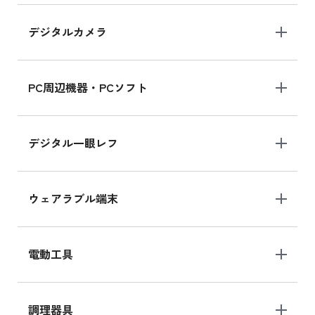
デジタルカメラ
iPad 10.2 Wi-Fi 64GB MK2K3J/A
MK2K3J/Aの新品買取価格はこちら
PC周辺機器・PCソフト
デジタル一眼レフ
ウェアラブル端末
電動工具
調理器具