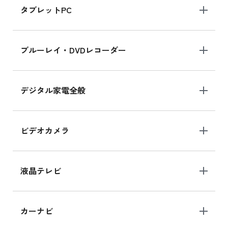
タブレットPC
iPhone 16 シリーズ
ブルーレイ・DVDレコーダー
iPhone 16 の新品買取価格
デジタル家電全般
iPad Air 11インチ シリーズ
iPad Air 11インチ の新品買取価格
ビデオカメラ
iPhone 15 128GB シリーズ
iPhone 15 128GB の新品買取価格
液晶テレビ
iPad 10.2 Wi-Fi 64GB MK2L3J/A
カーナビ
MK2L3J/Aの新品買取価格はこちら