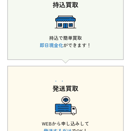
持込
買取
持込で簡単買取
即日現金化
ができます！
発送
買取
WEBから申し込みして
発送するだけ
でOK！