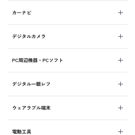
iPad 10.2 Wi-Fi 64GB MK2L3J/A
カーナビ
MK2L3J/Aの新品買取価格はこちら
デジタルカメラ
iPad 10.2 Wi-Fi 64GB MK2K3J/A
MK2K3J/Aの新品買取価格はこちら
PC周辺機器・PCソフト
デジタル一眼レフ
ウェアラブル端末
電動工具