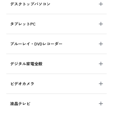
デスクトップパソコン
iPad mini シリーズ 2024
iPad mini 8.3インチ の新品買取価格
タブレットPC
iPhone 16 シリーズ
ブルーレイ・DVDレコーダー
iPhone 16 の新品買取価格
デジタル家電全般
iPad Air 11インチ シリーズ
iPad Air 11インチ の新品買取価格
ビデオカメラ
iPhone 15 128GB シリーズ
iPhone 15 128GB の新品買取価格
液晶テレビ