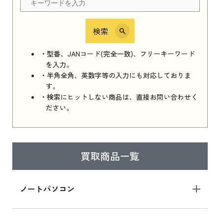
検索
iPhone 16e シリーズ 2025
iPhone 16e シリーズ 2025 新品買取価格はこち
・型番、JANコード(完全一致)、フリーキーワード
ら
を入力。
・半角全角、英数字等の入力にも対応しておりま
す。
・検索にヒットしない商品は、直接お問い合わせく
iPad 11インチ 2025年春モデル
ださい。
iPad 11インチ 2025年春モデル 新品買取価格
はこちら
買取商品一覧
iPad Air 2025年春モデル
iPad Air 2025年春モデル 新品買取価格はこち
ノートパソコン
ら