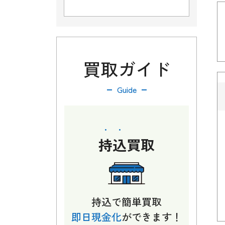
買取ガイド
Guide
持込
買取
持込で簡単買取
即日現金化
ができます！