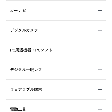
iPad 10.2 Wi-Fi 64GB MK2L3J/A
カーナビ
MK2L3J/Aの新品買取価格はこちら
デジタルカメラ
iPad 10.2 Wi-Fi 64GB MK2K3J/A
MK2K3J/Aの新品買取価格はこちら
PC周辺機器・PCソフト
デジタル一眼レフ
ウェアラブル端末
電動工具