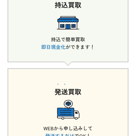
持込
買取
持込で簡単買取
即日現金化
ができます！
発送
買取
WEBから申し込みして
発送するだけ
でOK！