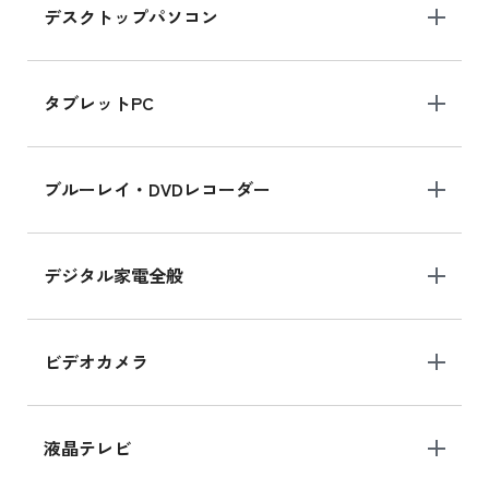
デスクトップパソコン
iPad mini シリーズ 2024
iPad mini 8.3インチ の新品買取価格
タブレットPC
iPhone 16 シリーズ
ブルーレイ・DVDレコーダー
iPhone 16 の新品買取価格
デジタル家電全般
iPad Air 11インチ シリーズ
iPad Air 11インチ の新品買取価格
ビデオカメラ
iPhone 15 128GB シリーズ
iPhone 15 128GB の新品買取価格
液晶テレビ