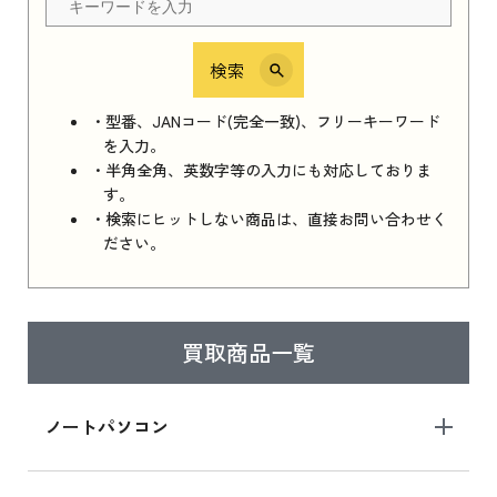
検索
iPhone 16e シリーズ 2025
iPhone 16e シリーズ 2025 新品買取価格はこち
・型番、JANコード(完全一致)、フリーキーワード
ら
を入力。
・半角全角、英数字等の入力にも対応しておりま
す。
・検索にヒットしない商品は、直接お問い合わせく
iPad 11インチ 2025年春モデル
ださい。
iPad 11インチ 2025年春モデル 新品買取価格
はこちら
買取商品一覧
iPad Air 2025年春モデル
iPad Air 2025年春モデル 新品買取価格はこち
ノートパソコン
ら