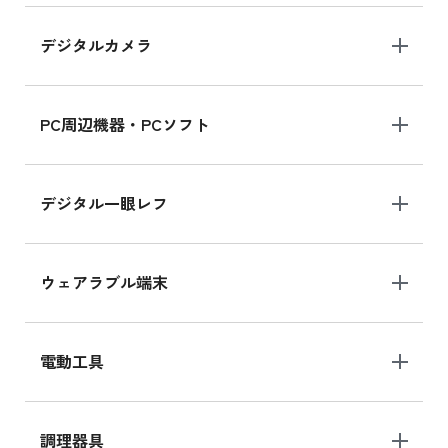
デジタルカメラ
iPad 10.2 Wi-Fi 64GB MK2K3J/A
MK2K3J/Aの新品買取価格はこちら
PC周辺機器・PCソフト
デジタル一眼レフ
ウェアラブル端末
電動工具
調理器具