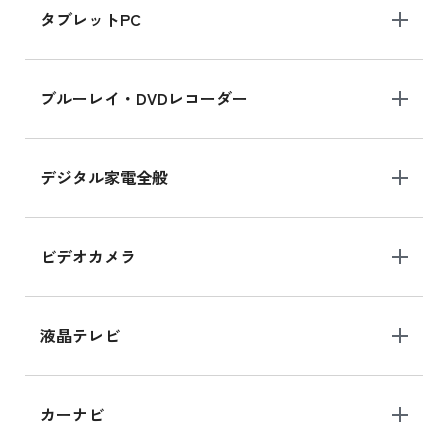
タブレットPC
iPhone 16 シリーズ
ブルーレイ・DVDレコーダー
iPhone 16 の新品買取価格
デジタル家電全般
iPad Air 11インチ シリーズ
iPad Air 11インチ の新品買取価格
ビデオカメラ
iPhone 15 128GB シリーズ
iPhone 15 128GB の新品買取価格
液晶テレビ
iPad 10.2 Wi-Fi 64GB MK2L3J/A
カーナビ
MK2L3J/Aの新品買取価格はこちら