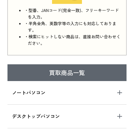
iPhone 16e シリーズ 2025 新品買取価格はこち
・型番、JANコード(完全一致)、フリーキーワード
ら
を入力。
・半角全角、英数字等の入力にも対応しておりま
す。
・検索にヒットしない商品は、直接お問い合わせく
iPad 11インチ 2025年春モデル
ださい。
iPad 11インチ 2025年春モデル 新品買取価格
はこちら
買取商品一覧
iPad Air 2025年春モデル
iPad Air 2025年春モデル 新品買取価格はこち
ノートパソコン
ら
デスクトップパソコン
iPad mini シリーズ 2024
iPad mini 8.3インチ の新品買取価格