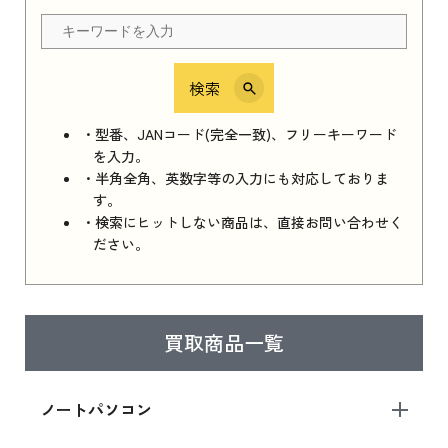
ちら
検索
iPhone 16e シリーズ 2025
iPhone 16e シリーズ 2025 新品買取価格はこち
・型番、JANコード(完全一致)、フリーキーワード
ら
を入力。
・半角全角、英数字等の入力にも対応しておりま
す。
・検索にヒットしない商品は、直接お問い合わせく
iPad 11インチ 2025年春モデル
ださい。
iPad 11インチ 2025年春モデル 新品買取価格
はこちら
買取商品一覧
iPad Air 2025年春モデル
iPad Air 2025年春モデル 新品買取価格はこち
ノートパソコン
ら