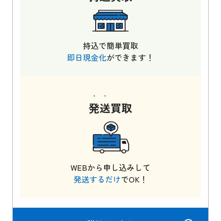
持込で簡単買取
即日現金化
ができます！
発送
買取
WEBから申し込みして
発送するだけ
でOK！