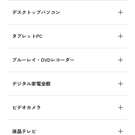
デスクトップパソコン
iPad mini シリーズ 2024
iPad mini 8.3インチ の新品買取価格
タブレットPC
iPhone 16 シリーズ
ブルーレイ・DVDレコーダー
iPhone 16 の新品買取価格
デジタル家電全般
iPad Air 11インチ シリーズ
iPad Air 11インチ の新品買取価格
ビデオカメラ
iPhone 15 128GB シリーズ
iPhone 15 128GB の新品買取価格
液晶テレビ