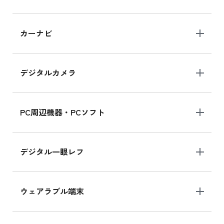
iPad 10.2 Wi-Fi 64GB MK2L3J/A
カーナビ
MK2L3J/Aの新品買取価格はこちら
デジタルカメラ
iPad 10.2 Wi-Fi 64GB MK2K3J/A
MK2K3J/Aの新品買取価格はこちら
PC周辺機器・PCソフト
デジタル一眼レフ
ウェアラブル端末