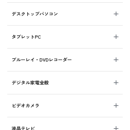
デスクトップパソコン
iPad mini シリーズ 2024
iPad mini 8.3インチ の新品買取価格
タブレットPC
iPhone 16 シリーズ
ブルーレイ・DVDレコーダー
iPhone 16 の新品買取価格
デジタル家電全般
iPad Air 11インチ シリーズ
iPad Air 11インチ の新品買取価格
ビデオカメラ
iPhone 15 128GB シリーズ
iPhone 15 128GB の新品買取価格
液晶テレビ