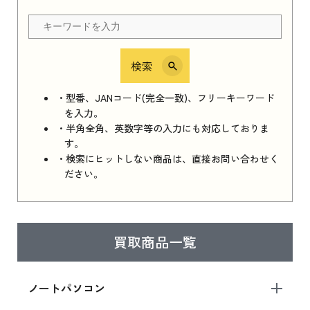
ちら
検索
iPhone 16e シリーズ 2025
iPhone 16e シリーズ 2025 新品買取価格はこち
・型番、JANコード(完全一致)、フリーキーワード
ら
を入力。
・半角全角、英数字等の入力にも対応しておりま
す。
・検索にヒットしない商品は、直接お問い合わせく
iPad 11インチ 2025年春モデル
ださい。
iPad 11インチ 2025年春モデル 新品買取価格
はこちら
買取商品一覧
iPad Air 2025年春モデル
iPad Air 2025年春モデル 新品買取価格はこち
ノートパソコン
ら