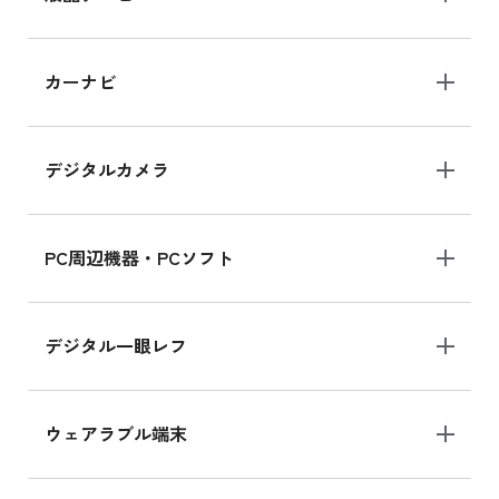
iPad 10.2 Wi-Fi 64GB MK2L3J/A
カーナビ
MK2L3J/Aの新品買取価格はこちら
デジタルカメラ
iPad 10.2 Wi-Fi 64GB MK2K3J/A
MK2K3J/Aの新品買取価格はこちら
PC周辺機器・PCソフト
デジタル一眼レフ
ウェアラブル端末