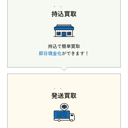
持込
買取
持込で簡単買取
即日現金化
ができます！
発送
買取