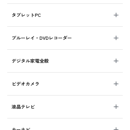
iPad mini 8.3インチ の新品買取価格
タブレットPC
iPhone 16 シリーズ
ブルーレイ・DVDレコーダー
iPhone 16 の新品買取価格
デジタル家電全般
iPad Air 11インチ シリーズ
iPad Air 11インチ の新品買取価格
ビデオカメラ
iPhone 15 128GB シリーズ
iPhone 15 128GB の新品買取価格
液晶テレビ
iPad 10.2 Wi-Fi 64GB MK2L3J/A
カーナビ