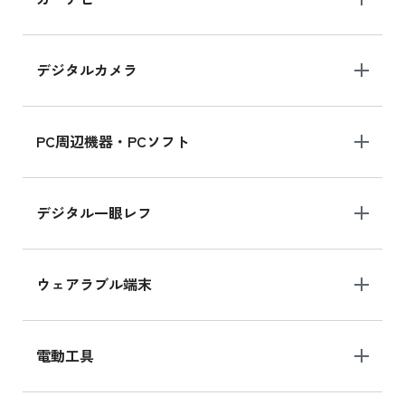
MK2L3J/Aの新品買取価格はこちら
デジタルカメラ
iPad 10.2 Wi-Fi 64GB MK2K3J/A
MK2K3J/Aの新品買取価格はこちら
PC周辺機器・PCソフト
デジタル一眼レフ
ウェアラブル端末
電動工具