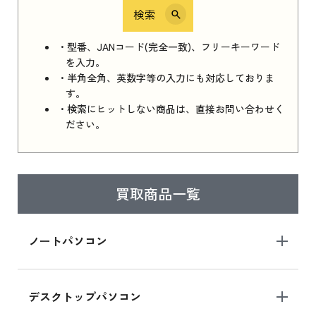
検索
iPhone 16e シリーズ 2025
iPhone 16e シリーズ 2025 新品買取価格はこち
・型番、JANコード(完全一致)、フリーキーワード
ら
を入力。
・半角全角、英数字等の入力にも対応しておりま
す。
・検索にヒットしない商品は、直接お問い合わせく
iPad 11インチ 2025年春モデル
ださい。
iPad 11インチ 2025年春モデル 新品買取価格
はこちら
買取商品一覧
iPad Air 2025年春モデル
iPad Air 2025年春モデル 新品買取価格はこち
ノートパソコン
ら
デスクトップパソコン
iPad mini シリーズ 2024