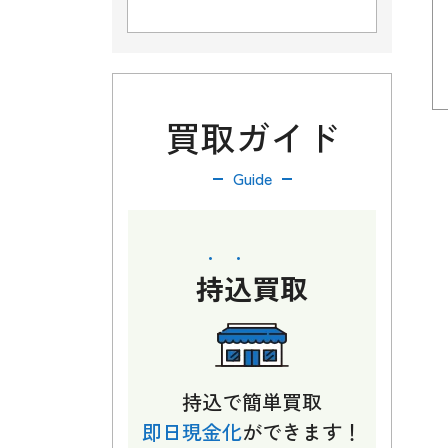
買取ガイド
Guide
持込
買取
持込で簡単買取
即日現金化
ができます！